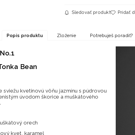
Sledovať produkt
Pridať 
Popis produktu
Zloženie
Potrebuješ poradiť?
No.1
Tonka Bean
e sviežu kvetinovú vôňu jazmínu s púdrovou
orenistým úvodom škorice a muškátového
.
 muškátový orech
ový kvet, karamel