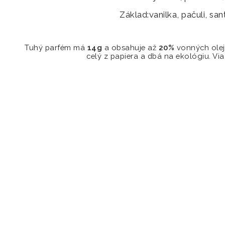
Základ:
vanilka, pačuli, sa
Tuhý parfém má
14g
a obsahuje až
20%
vonných olejo
celý z papiera a dbá na ekológiu. Vi