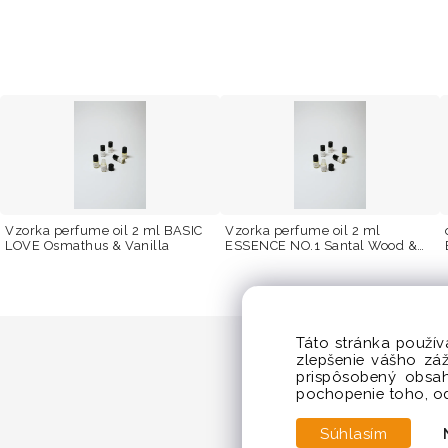
Vzorka perfume oil 2 ml BASIC
Vzorka perfume oil 2 ml
LOVE Osmathus & Vanilla
ESSENCE NO.1 Santal Wood &
Tonka Bean
Táto stránka použív
zlepšenie vášho zá
prispôsobený obsah
pochopenie toho, odk
Súhlasím