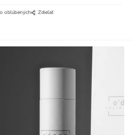
do obľúbených
Zdieľať