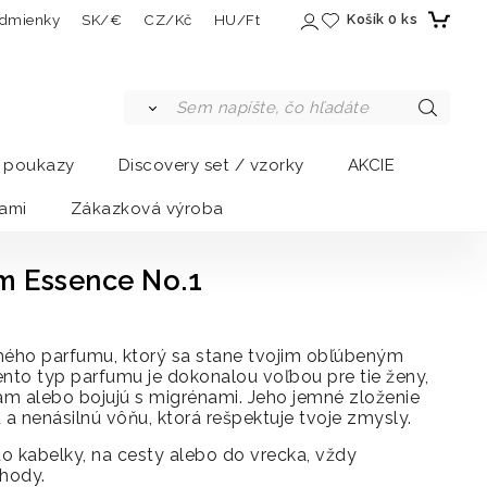
dmienky
SK/€
CZ/Kč
HU/Ft
Košík
0
ks
a poukazy
Discovery set / vzorky
AKCIE
ami
Zákazková výroba
m Essence No.1
uhého parfumu, ktorý sa stane tvojim obľúbeným
ento typ parfumu je dokonalou voľbou pre tie ženy,
am alebo bojujú s migrénami. Jeho jemné zloženie
a nenásilnú vôňu, ktorá rešpektuje tvoje zmysly.
o kabelky, na cesty alebo do vrecka, vždy
ohody.