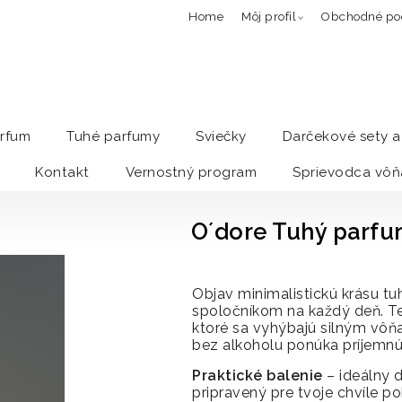
Home
Môj profil
Obchodné po
arfum
Tuhé parfumy
Sviečky
Darčekové sety 
Kontakt
Vernostný program
Sprievodca vôň
O´dore Tuhý parfu
Objav minimalistickú krásu t
spoločníkom na každý deň.
T
ktoré sa vyhýbajú silným vôň
bez alkoholu ponúka príjemnú 
Praktické balenie
– ideálny d
pripravený pre tvoje chvíle p