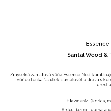
Essence 
Santal Wood & 
Zmyselná zamatová vôňa Essence No.1
kombinuj
vôňou tonka fazuliek, santálového dreva s k
orecha
Hlava:
aníz, škorica,
Srdce:
jazmín, pomaranč