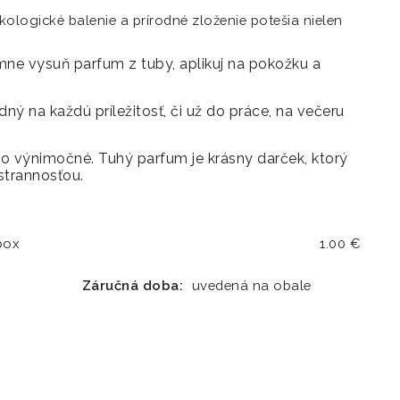
kologické balenie a prírodné zloženie potešia nielen
mne vysuň parfum z tuby, aplikuj na pokožku a
ný na každú príležitosť, či už do práce, na večeru
čo výnimočné. Tuhý parfum je krásny darček, ktorý
strannosťou.
1.00 €
box
Záručná doba:
uvedená na obale