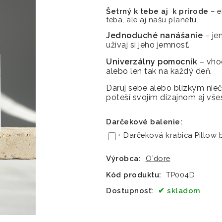
Šetrný k tebe aj k prírode
– e
teba, ale aj našu planétu.
Jednoduché nanášanie
– je
užívaj si jeho jemnosť.
Univerzálny pomocník
– vhod
alebo len tak na každý deň.
Daruj sebe alebo blízkym nie
poteší svojím dizajnom aj vše
Darčekové balenie
:
+ Darčeková krabica Pillow 
Výrobca:
O´dore
Kód produktu:
TP004D
Dostupnosť:
skladom