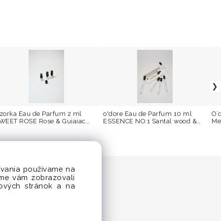
zorka Eau de Parfum 2 ml
o'dore Eau de Parfum 10 ml
O´
WEET ROSE Rose & Guiaiac
ESSENCE NO.1 Santal wood &
Me
ood
Tonka bean
dovania používame na
sme vám zobrazovali
bových stránok a na