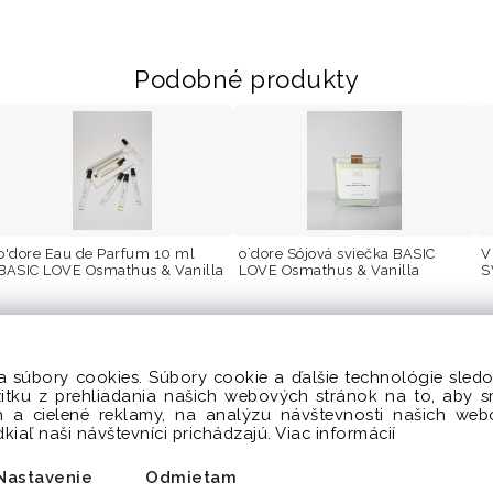
Podobné produkty
o'dore Eau de Parfum 10 ml
o´dore Sójová sviečka BASIC
V
BASIC LOVE Osmathus & Vanilla
LOVE Osmathus & Vanilla
S
w
a súbory cookies. Súbory cookie a ďalšie technológie sle
žitku z prehliadania našich webových stránok na to, aby 
 a cielené reklamy, na analýzu návštevnosti našich we
iaľ naši návštevníci prichádzajú.
Viac informácií
Kontakt
: info@odore.sk
Nastavenie
Odmietam