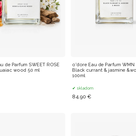
au de Parfum SWEET ROSE
o'dore Eau de Parfum WMN 
uaiac wood 50 ml
Black currant & jasmine &w
100ml
m
skladom
84.90 €