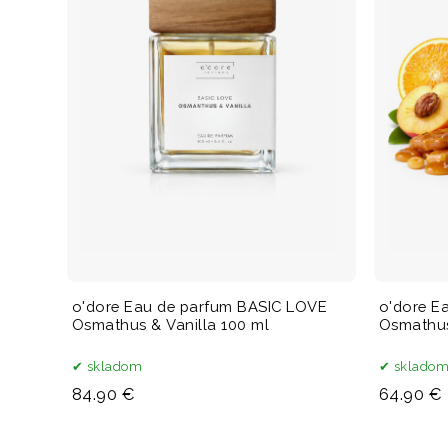
o'dore Eau de parfum BASIC LOVE
o'dore E
Osmathus & Vanilla 100 ml
Osmathus
skladom
sklado
84.90 €
64.90 €