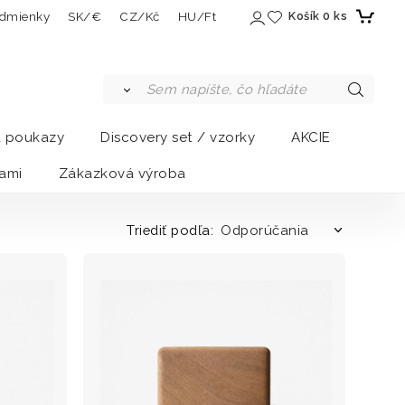
dmienky
SK/€
CZ/Kč
HU/Ft
Košík
0
ks
a poukazy
Discovery set / vzorky
AKCIE
ami
Zákazková výroba
Triediť podľa: