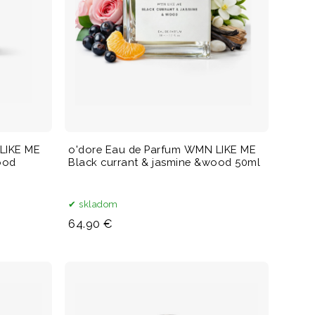
LIKE ME
o'dore Eau de Parfum WMN LIKE ME
ood
Black currant & jasmine &wood 50ml
skladom
64.90 €