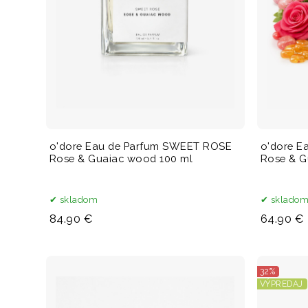
o'dore Eau de Parfum SWEET ROSE
o'dore E
Rose & Guaiac wood 100 ml
Rose & G
skladom
sklado
84.90 €
64.90 €
32%
VÝPREDAJ