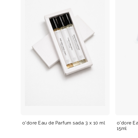
o'dore Eau de Parfum sada 3 x 10 ml
o'dore E
15ml