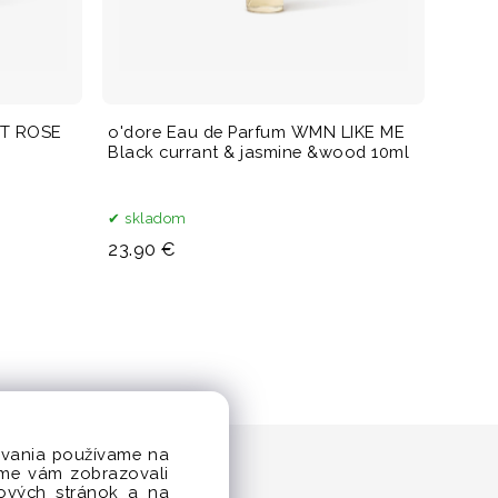
ET ROSE
o'dore Eau de Parfum WMN LIKE ME
Black currant & jasmine &wood 10ml
skladom
23.90 €
dovania používame na
sme vám zobrazovali
bových stránok a na