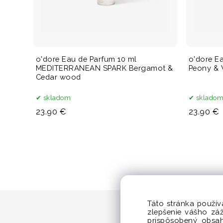
o'dore Eau de Parfum 10 ml
o'dore E
MEDITERRANEAN SPARK Bergamot &
Peony & 
Cedar wood
skladom
sklado
23.90 €
23.90 €
Táto stránka použív
zlepšenie vášho zá
prispôsobený obsah