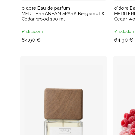
o'dore Eau de parfum
o'dore E
MEDITERRANEAN SPARK Bergamot &
MEDITER
Cedar wood 100 ml
Cedar wo
skladom
sklado
84.90 €
64.90 €