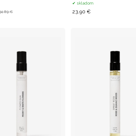
m
skladom
23.90 €
34.89 €