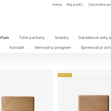
Home
Môj profil
Obchodné po
arfum
Tuhé parfumy
Sviečky
Darčekové sety 
Kontakt
Vernostný program
Sprievodca vôň
NÁŠ TIP